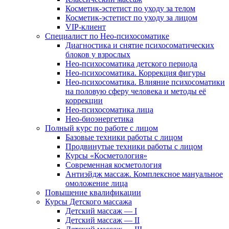
Косметик-эстетист по уходу за телом
Косметик-эстетист по уходу за лицом
VIP-клиент
Специалист по Нео-психосоматике
Диагностика и снятие психосоматических
блоков у взрослых
Нео-психосоматика детского периода
Нео-психосоматика. Коррекция фигуры
Нео-психосоматика. Влияние психосоматики
на половую сферу человека и методы её
коррекции
Нео-психосоматика лица
Нео-биоэнергетика
Полный курс по работе с лицом
Базовые техники работы с лицом
Продвинутые техники работы с лицом
Курсы «Косметология»
Современная косметология
Антиэйдж массаж. Комплексное мануальное
омоложение лица
Повышение квалификации
Курсы Детского массажа
Детский массаж — I
Детский массаж — II