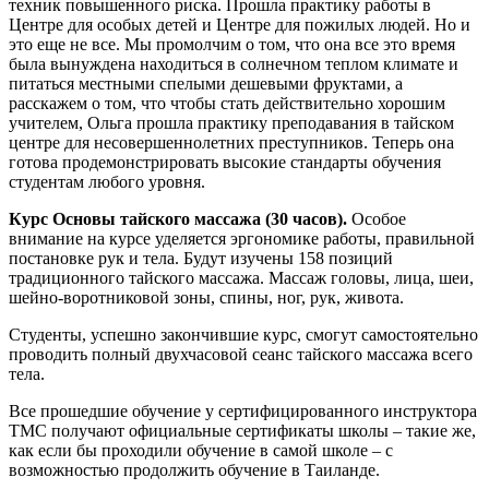
техник повышенного риска. Прошла практику работы в
Центре для особых детей и Центре для пожилых людей. Но и
это еще не все. Мы промолчим о том, что она все это время
была вынуждена находиться в солнечном теплом климате и
питаться местными спелыми дешевыми фруктами, а
расскажем о том, что чтобы стать действительно хорошим
учителем, Ольга прошла практику преподавания в тайском
центре для несовершеннолетних преступников. Теперь она
готова продемонстрировать высокие стандарты обучения
студентам любого уровня.
Курс Основы тайского массажа (30 часов).
Особое
внимание на курсе уделяется эргономике работы, правильной
постановке рук и тела. Будут изучены 158 позиций
традиционного тайского массажа. Массаж головы, лица, шеи,
шейно-воротниковой зоны, спины, ног, рук, живота.
Студенты, успешно закончившие курс, смогут самостоятельно
проводить полный двухчасовой сеанс тайского массажа всего
тела.
Все прошедшие обучение у сертифицированного инструктора
TMC получают официальные сертификаты школы – такие же,
как если бы проходили обучение в самой школе – с
возможностью продолжить обучение в Таиланде.