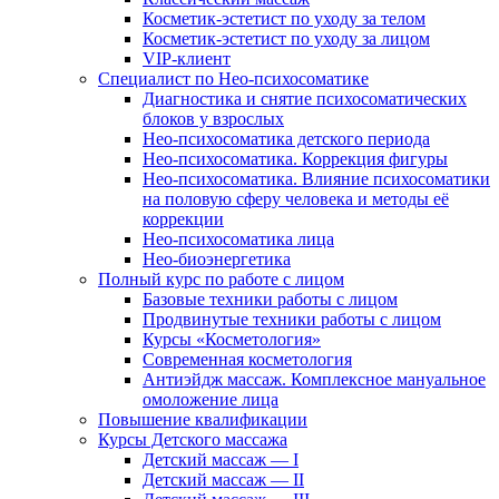
Косметик-эстетист по уходу за телом
Косметик-эстетист по уходу за лицом
VIP-клиент
Специалист по Нео-психосоматике
Диагностика и снятие психосоматических
блоков у взрослых
Нео-психосоматика детского периода
Нео-психосоматика. Коррекция фигуры
Нео-психосоматика. Влияние психосоматики
на половую сферу человека и методы её
коррекции
Нео-психосоматика лица
Нео-биоэнергетика
Полный курс по работе с лицом
Базовые техники работы с лицом
Продвинутые техники работы с лицом
Курсы «Косметология»
Современная косметология
Антиэйдж массаж. Комплексное мануальное
омоложение лица
Повышение квалификации
Курсы Детского массажа
Детский массаж — I
Детский массаж — II