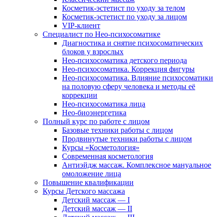
Косметик-эстетист по уходу за телом
Косметик-эстетист по уходу за лицом
VIP-клиент
Специалист по Нео-психосоматике
Диагностика и снятие психосоматических
блоков у взрослых
Нео-психосоматика детского периода
Нео-психосоматика. Коррекция фигуры
Нео-психосоматика. Влияние психосоматики
на половую сферу человека и методы её
коррекции
Нео-психосоматика лица
Нео-биоэнергетика
Полный курс по работе с лицом
Базовые техники работы с лицом
Продвинутые техники работы с лицом
Курсы «Косметология»
Современная косметология
Антиэйдж массаж. Комплексное мануальное
омоложение лица
Повышение квалификации
Курсы Детского массажа
Детский массаж — I
Детский массаж — II