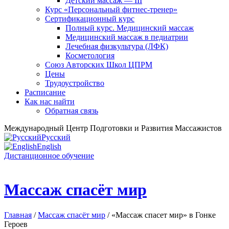
Детский массаж — III
Курс «Персональный фитнес-тренер»
Сертификационный курс
Полный курс. Медицинский массаж
Медицинский массаж в педиатрии
Лечебная физкультура (ЛФК)
Косметология
Союз Авторских Школ ЦПРМ
Цены
Трудоустройство
Расписание
Как нас найти
Обратная связь
Международный Центр Подготовки и Развития Массажистов
Русский
English
Дистанционное обучение
Массаж спасёт мир
Главная
/
Массаж спасёт мир
/ «Массаж спасет мир» в Гонке
Героев