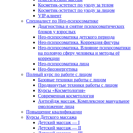
Косметик-эстетист по уходу за телом
Косметик-эстетист по уходу за лицом
VIP-клиент
Специалист по Нео-психосоматике
Диагностика и снятие психосоматических
блоков у взрослых
Нео-психосоматика детского периода
Нео-психосоматика. Коррекция фигуры
Нео-психосоматика. Влияние психосоматики
на половую сферу человека и методы её
коррекции
Нео-психосоматика лица
Нео-биоэнергетика
Полный курс по работе с лицом
Базовые техники работы с лицом
Продвинутые техники работы с лицом
Курсы «Косметология»
Современная косметология
Антиэйдж массаж. Комплексное мануальное
омоложение лица
Повышение квалификации
Курсы Детского массажа
Детский массаж — I
Детский массаж — II