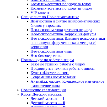
Косметик-эстетист по уходу за телом
Косметик-эстетист по уходу за лицом
VIP-клиент
Специалист по Нео-психосоматике
Диагностика и снятие психосоматических
блоков у взрослых
Нео-психосоматика детского периода
Нео-психосоматика. Коррекция фигуры
Нео-психосоматика. Влияние психосоматики
на половую сферу человека и методы её
коррекции
Нео-психосоматика лица
Нео-биоэнергетика
Полный курс по работе с лицом
Базовые техники работы с лицом
Продвинутые техники работы с лицом
Курсы «Косметология»
Современная косметология
Антиэйдж массаж. Комплексное мануальное
омоложение лица
Повышение квалификации
Курсы Детского массажа
Детский массаж — I
Детский массаж — II