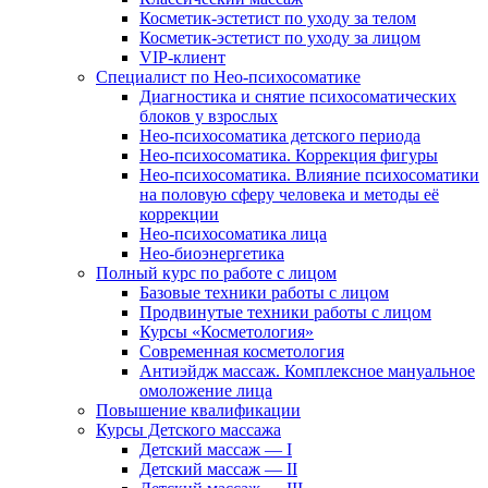
Косметик-эстетист по уходу за телом
Косметик-эстетист по уходу за лицом
VIP-клиент
Специалист по Нео-психосоматике
Диагностика и снятие психосоматических
блоков у взрослых
Нео-психосоматика детского периода
Нео-психосоматика. Коррекция фигуры
Нео-психосоматика. Влияние психосоматики
на половую сферу человека и методы её
коррекции
Нео-психосоматика лица
Нео-биоэнергетика
Полный курс по работе с лицом
Базовые техники работы с лицом
Продвинутые техники работы с лицом
Курсы «Косметология»
Современная косметология
Антиэйдж массаж. Комплексное мануальное
омоложение лица
Повышение квалификации
Курсы Детского массажа
Детский массаж — I
Детский массаж — II