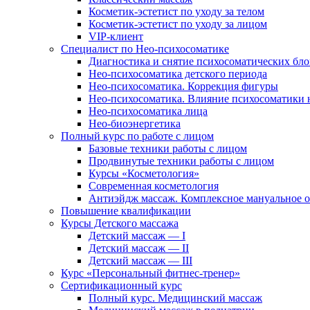
Косметик-эстетист по уходу за телом
Косметик-эстетист по уходу за лицом
VIP-клиент
Специалист по Нео-психосоматике
Диагностика и снятие психосоматических бло
Нео-психосоматика детского периода
Нео-психосоматика. Коррекция фигуры
Нео-психосоматика. Влияние психосоматики н
Нео-психосоматика лица
Нео-биоэнергетика
Полный курс по работе с лицом
Базовые техники работы с лицом
Продвинутые техники работы с лицом
Курсы «Косметология»
Современная косметология
Антиэйдж массаж. Комплексное мануальное 
Повышение квалификации
Курсы Детского массажа
Детский массаж — I
Детский массаж — II
Детский массаж — III
Курс «Персональный фитнес-тренер»
Сертификационный курс
Полный курс. Медицинский массаж