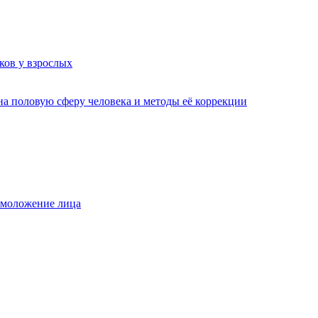
ков у взрослых
а половую сферу человека и методы её коррекции
омоложение лица