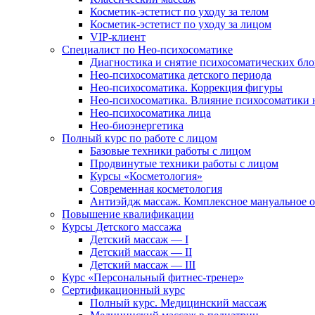
Косметик-эстетист по уходу за телом
Косметик-эстетист по уходу за лицом
VIP-клиент
Специалист по Нео-психосоматике
Диагностика и снятие психосоматических бло
Нео-психосоматика детского периода
Нео-психосоматика. Коррекция фигуры
Нео-психосоматика. Влияние психосоматики н
Нео-психосоматика лица
Нео-биоэнергетика
Полный курс по работе с лицом
Базовые техники работы с лицом
Продвинутые техники работы с лицом
Курсы «Косметология»
Современная косметология
Антиэйдж массаж. Комплексное мануальное 
Повышение квалификации
Курсы Детского массажа
Детский массаж — I
Детский массаж — II
Детский массаж — III
Курс «Персональный фитнес-тренер»
Сертификационный курс
Полный курс. Медицинский массаж