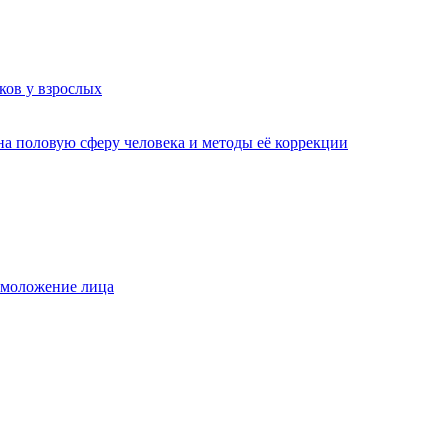
ков у взрослых
а половую сферу человека и методы её коррекции
омоложение лица