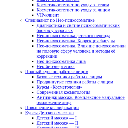
Косметик-эстетист по уходу за телом
Косметик-эстетист по уходу за лицом
VIP-клиент
Специалист по Нео-психосоматике
Диагностика и снятие психосоматических
блоков у взрослых
Нео-психосоматика детского периода
Нео-психосоматика. Коррекция фигуры
Нео-психосоматика. Влияние психосоматики
на половую сферу человека и методы её
коррекции
Нео-психосоматика лица
Нео-биоэнергетика
Полный курс по работе с лицом
Базовые техники работы с лицом
Продвинутые техники работы с лицом
Курсы «Косметология»
Современная косметология
Антиэйдж массаж. Комплексное мануальное
омоложение лица
Повышение квалификации
Курсы Детского массажа
Детский массаж — I
Детский массаж — II