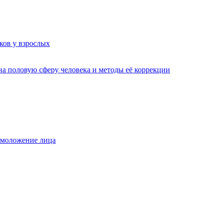
ков у взрослых
а половую сферу человека и методы её коррекции
омоложение лица