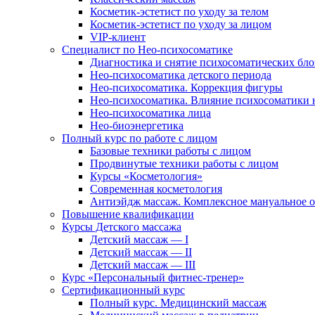
Косметик-эстетист по уходу за телом
Косметик-эстетист по уходу за лицом
VIP-клиент
Специалист по Нео-психосоматике
Диагностика и снятие психосоматических бло
Нео-психосоматика детского периода
Нео-психосоматика. Коррекция фигуры
Нео-психосоматика. Влияние психосоматики н
Нео-психосоматика лица
Нео-биоэнергетика
Полный курс по работе с лицом
Базовые техники работы с лицом
Продвинутые техники работы с лицом
Курсы «Косметология»
Современная косметология
Антиэйдж массаж. Комплексное мануальное 
Повышение квалификации
Курсы Детского массажа
Детский массаж — I
Детский массаж — II
Детский массаж — III
Курс «Персональный фитнес-тренер»
Сертификационный курс
Полный курс. Медицинский массаж