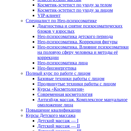
Косметик-эстетист по уходу за телом
Косметик-эстетист по уходу за лицом
VIP-клиент
Специалист по Нео-психосоматике
Диагностика и снятие психосоматических
блоков у взрослых
Нео-психосоматика детского периода
Нео-психосоматика. Коррекция фигуры
Нео-психосоматика. Влияние психосоматики
на половую сферу человека и методы её
коррекции
Нео-психосоматика лица
Нео-биоэнергетика
Полный курс по работе с лицом
Базовые техники работы с лицом
Продвинутые техники работы с лицом
Курсы «Косметология»
Современная косметология
Антиэйдж массаж. Комплексное мануальное
омоложение лица
Повышение квалификации
Курсы Детского массажа
Детский массаж — I
Детский массаж — II