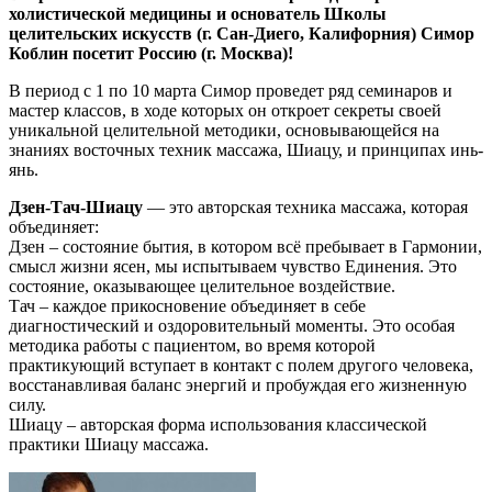
холистической медицины и основатель Школы
целительских искусств (г. Сан-Диего, Калифорния) Симор
Коблин посетит Россию (г. Москва)!
В период с 1 по 10 марта Симор проведет ряд семинаров и
мастер классов, в ходе которых он откроет секреты своей
уникальной целительной методики, основывающейся на
знаниях восточных техник массажа, Шиацу, и принципах инь-
янь.
Дзен-Тач-Шиацу
— это авторская техника массажа, которая
объединяет:
Дзен – состояние бытия, в котором всё пребывает в Гармонии,
смысл жизни ясен, мы испытываем чувство Единения. Это
состояние, оказывающее целительное воздействие.
Тач – каждое прикосновение объединяет в себе
диагностический и оздоровительный моменты. Это особая
методика работы с пациентом, во время которой
практикующий вступает в контакт с полем другого человека,
восстанавливая баланс энергий и пробуждая его жизненную
силу.
Шиацу – авторская форма использования классической
практики Шиацу массажа.