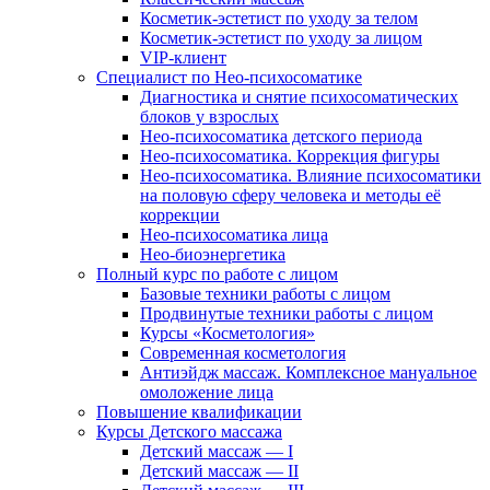
Косметик-эстетист по уходу за телом
Косметик-эстетист по уходу за лицом
VIP-клиент
Специалист по Нео-психосоматике
Диагностика и снятие психосоматических
блоков у взрослых
Нео-психосоматика детского периода
Нео-психосоматика. Коррекция фигуры
Нео-психосоматика. Влияние психосоматики
на половую сферу человека и методы её
коррекции
Нео-психосоматика лица
Нео-биоэнергетика
Полный курс по работе с лицом
Базовые техники работы с лицом
Продвинутые техники работы с лицом
Курсы «Косметология»
Современная косметология
Антиэйдж массаж. Комплексное мануальное
омоложение лица
Повышение квалификации
Курсы Детского массажа
Детский массаж — I
Детский массаж — II