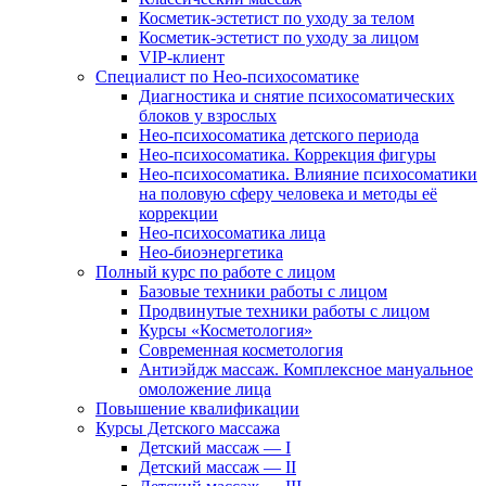
Косметик-эстетист по уходу за телом
Косметик-эстетист по уходу за лицом
VIP-клиент
Специалист по Нео-психосоматике
Диагностика и снятие психосоматических
блоков у взрослых
Нео-психосоматика детского периода
Нео-психосоматика. Коррекция фигуры
Нео-психосоматика. Влияние психосоматики
на половую сферу человека и методы её
коррекции
Нео-психосоматика лица
Нео-биоэнергетика
Полный курс по работе с лицом
Базовые техники работы с лицом
Продвинутые техники работы с лицом
Курсы «Косметология»
Современная косметология
Антиэйдж массаж. Комплексное мануальное
омоложение лица
Повышение квалификации
Курсы Детского массажа
Детский массаж — I
Детский массаж — II