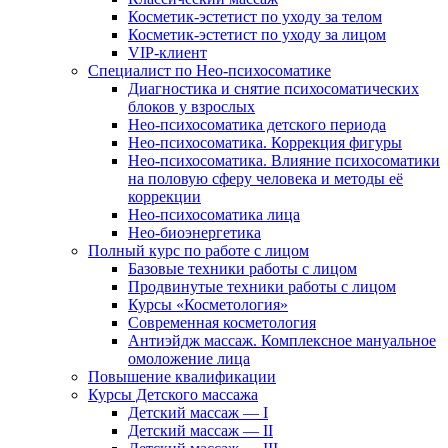
Косметик-эстетист по уходу за телом
Косметик-эстетист по уходу за лицом
VIP-клиент
Специалист по Нео-психосоматике
Диагностика и снятие психосоматических
блоков у взрослых
Нео-психосоматика детского периода
Нео-психосоматика. Коррекция фигуры
Нео-психосоматика. Влияние психосоматики
на половую сферу человека и методы её
коррекции
Нео-психосоматика лица
Нео-биоэнергетика
Полный курс по работе с лицом
Базовые техники работы с лицом
Продвинутые техники работы с лицом
Курсы «Косметология»
Современная косметология
Антиэйдж массаж. Комплексное мануальное
омоложение лица
Повышение квалификации
Курсы Детского массажа
Детский массаж — I
Детский массаж — II