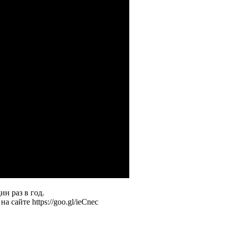
ин раз в год.
 сайте https://goo.gl/ieCnec