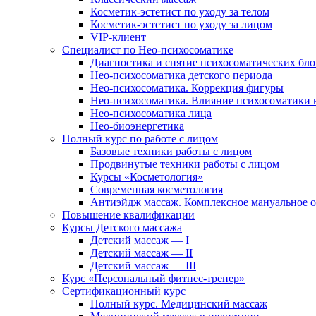
Косметик-эстетист по уходу за телом
Косметик-эстетист по уходу за лицом
VIP-клиент
Специалист по Нео-психосоматике
Диагностика и снятие психосоматических бло
Нео-психосоматика детского периода
Нео-психосоматика. Коррекция фигуры
Нео-психосоматика. Влияние психосоматики н
Нео-психосоматика лица
Нео-биоэнергетика
Полный курс по работе с лицом
Базовые техники работы с лицом
Продвинутые техники работы с лицом
Курсы «Косметология»
Современная косметология
Антиэйдж массаж. Комплексное мануальное 
Повышение квалификации
Курсы Детского массажа
Детский массаж — I
Детский массаж — II
Детский массаж — III
Курс «Персональный фитнес-тренер»
Сертификационный курс
Полный курс. Медицинский массаж