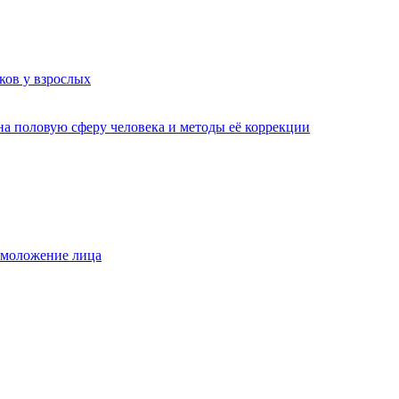
ков у взрослых
а половую сферу человека и методы её коррекции
омоложение лица