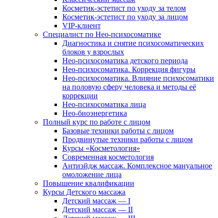
Косметик-эстетист по уходу за телом
Косметик-эстетист по уходу за лицом
VIP-клиент
Специалист по Нео-психосоматике
Диагностика и снятие психосоматических
блоков у взрослых
Нео-психосоматика детского периода
Нео-психосоматика. Коррекция фигуры
Нео-психосоматика. Влияние психосоматики
на половую сферу человека и методы её
коррекции
Нео-психосоматика лица
Нео-биоэнергетика
Полный курс по работе с лицом
Базовые техники работы с лицом
Продвинутые техники работы с лицом
Курсы «Косметология»
Современная косметология
Антиэйдж массаж. Комплексное мануальное
омоложение лица
Повышение квалификации
Курсы Детского массажа
Детский массаж — I
Детский массаж — II