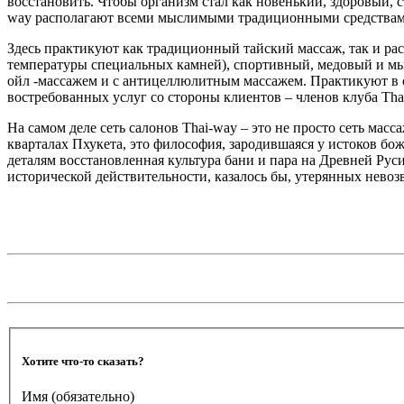
восстановить. Чтобы организм стал как новенький, здоровый, 
way располагают всеми мыслимыми традиционными средствами и
Здесь практикуют как традиционный тайский массаж, так и р
температуры специальных камней), спортивный, медовый и мы
ойл -массажем и с антицеллюлитным массажем. Практикуют в с
востребованных услуг со стороны клиентов – членов клуба Tha
На самом деле сеть салонов Thai-way – это не просто сеть мас
кварталах Пхукета, это философия, зародившаяся у истоков бо
деталям восстановленная культура бани и пара на Древней Рус
исторической действительности, казалось бы, утерянных невоз
Хотите что-то сказать?
Имя
(обязательно)