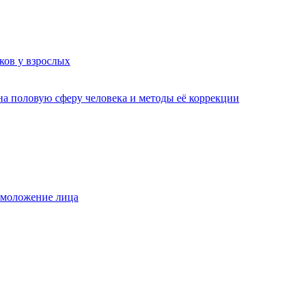
ков у взрослых
а половую сферу человека и методы её коррекции
омоложение лица