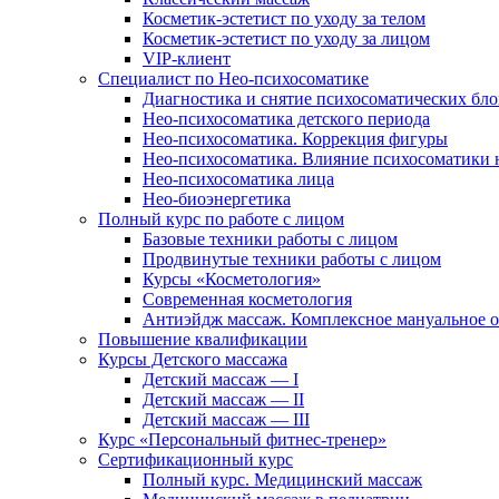
Косметик-эстетист по уходу за телом
Косметик-эстетист по уходу за лицом
VIP-клиент
Специалист по Нео-психосоматике
Диагностика и снятие психосоматических бло
Нео-психосоматика детского периода
Нео-психосоматика. Коррекция фигуры
Нео-психосоматика. Влияние психосоматики н
Нео-психосоматика лица
Нео-биоэнергетика
Полный курс по работе с лицом
Базовые техники работы с лицом
Продвинутые техники работы с лицом
Курсы «Косметология»
Современная косметология
Антиэйдж массаж. Комплексное мануальное 
Повышение квалификации
Курсы Детского массажа
Детский массаж — I
Детский массаж — II
Детский массаж — III
Курс «Персональный фитнес-тренер»
Сертификационный курс
Полный курс. Медицинский массаж