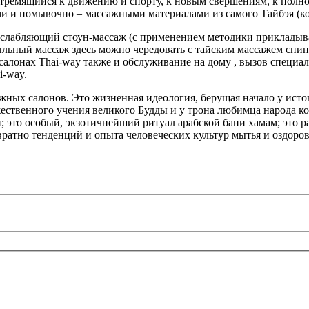
стремящийся к движению и спорту, к новым свершениям, к полно
 помывочно – массажными материалами из самого Тайбэя (котор
асслабляющий стоун-массаж (с применением методики прикладыв
льный массаж здесь можно чередовать с тайским массажем спи
алонах Thai-way также и обслуживание на дому , вызов специал
i-way.
сажных салонов. Это жизненная идеология, берущая начало у исто
жественного учения великого Будды и у трона любимца народа к
и; это особый, экзотичнейший ритуал арабской бани хамам; это
вратно тенденций и опыта человеческих культур мытья и оздоро