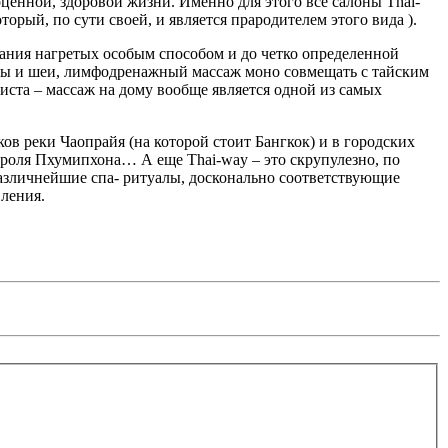
ценной, здоровой жизни. Именно для этого все салоны Thai-
ый, по сути своей, и является прародителем этого вида ).
ания нагретых особым способом и до четко определенной
ны и шеи, лимфодренажный массаж моно совмещать с тайским
иста – массаж на дому вообще является одной из самых
ков реки Чаопрайя (на которой стоит Бангкок) и в городских
ороля Пхумипхона… А еще Thai-way – это скрупулезно, по
 различнейшие спа- ритуалы, досконально соответствующие
вления.