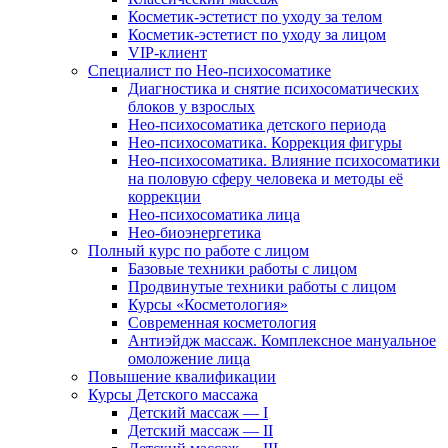
Косметик-эстетист по уходу за телом
Косметик-эстетист по уходу за лицом
VIP-клиент
Специалист по Нео-психосоматике
Диагностика и снятие психосоматических
блоков у взрослых
Нео-психосоматика детского периода
Нео-психосоматика. Коррекция фигуры
Нео-психосоматика. Влияние психосоматики
на половую сферу человека и методы её
коррекции
Нео-психосоматика лица
Нео-биоэнергетика
Полный курс по работе с лицом
Базовые техники работы с лицом
Продвинутые техники работы с лицом
Курсы «Косметология»
Современная косметология
Антиэйдж массаж. Комплексное мануальное
омоложение лица
Повышение квалификации
Курсы Детского массажа
Детский массаж — I
Детский массаж — II