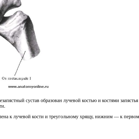
езапястный сустав образован лучевой костью и костями запясть
ти.
ена к лучевой кости и треугольному хрящу, нижним — к первому