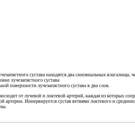
чезапястного сустава находятся два синовиальных влагалища, ч
овне лучезапястного сустава
ной поверхности лучезапястного сустава в два слоя.
исходит от лучевой и локтевой артерий, каждая из которых соп
вой артерии. Иннервируется сустав ветвями локтевого и средин
лы.