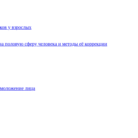
ков у взрослых
а половую сферу человека и методы её коррекции
омоложение лица