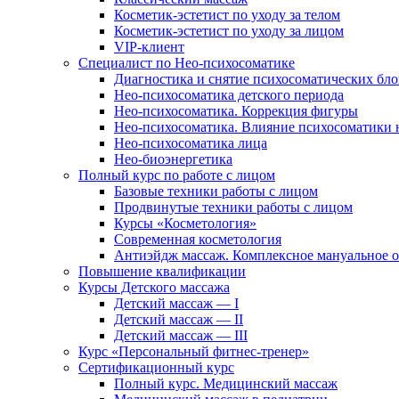
Косметик-эстетист по уходу за телом
Косметик-эстетист по уходу за лицом
VIP-клиент
Специалист по Нео-психосоматике
Диагностика и снятие психосоматических бло
Нео-психосоматика детского периода
Нео-психосоматика. Коррекция фигуры
Нео-психосоматика. Влияние психосоматики н
Нео-психосоматика лица
Нео-биоэнергетика
Полный курс по работе с лицом
Базовые техники работы с лицом
Продвинутые техники работы с лицом
Курсы «Косметология»
Современная косметология
Антиэйдж массаж. Комплексное мануальное 
Повышение квалификации
Курсы Детского массажа
Детский массаж — I
Детский массаж — II
Детский массаж — III
Курс «Персональный фитнес-тренер»
Сертификационный курс
Полный курс. Медицинский массаж