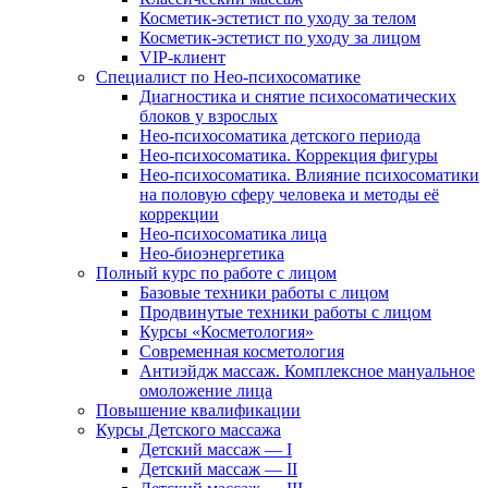
Косметик-эстетист по уходу за телом
Косметик-эстетист по уходу за лицом
VIP-клиент
Специалист по Нео-психосоматике
Диагностика и снятие психосоматических
блоков у взрослых
Нео-психосоматика детского периода
Нео-психосоматика. Коррекция фигуры
Нео-психосоматика. Влияние психосоматики
на половую сферу человека и методы её
коррекции
Нео-психосоматика лица
Нео-биоэнергетика
Полный курс по работе с лицом
Базовые техники работы с лицом
Продвинутые техники работы с лицом
Курсы «Косметология»
Современная косметология
Антиэйдж массаж. Комплексное мануальное
омоложение лица
Повышение квалификации
Курсы Детского массажа
Детский массаж — I
Детский массаж — II