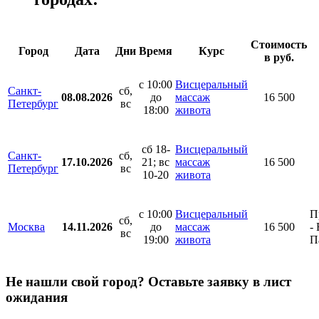
Стоимость
Город
Дата
Дни
Время
Курс
в руб.
с 10:00
Висцеральный
Санкт-
сб,
08.08.2026
до
массаж
16 500
Петербург
вс
18:00
живота
сб 18-
Висцеральный
Санкт-
сб,
17.10.2026
21; вс
массаж
16 500
Петербург
вс
10-20
живота
с 10:00
Висцеральный
П
сб,
Москва
14.11.2026
до
массаж
16 500
-
вс
19:00
живота
П
Не нашли свой город? Оставьте заявку в лист
ожидания