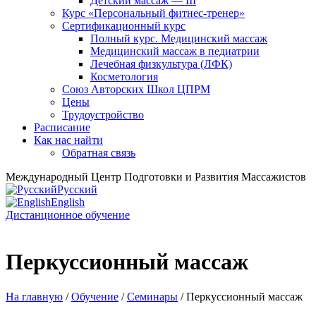
Детский массаж — III
Курс «Персональный фитнес-тренер»
Сертификационный курс
Полный курс. Медицинский массаж
Медицинский массаж в педиатрии
Лечебная физкультура (ЛФК)
Косметология
Союз Авторских Школ ЦПРМ
Цены
Трудоустройство
Расписание
Как нас найти
Обратная связь
Международный Центр Подготовки и Развития Массажистов
Русский
English
Дистанционное обучение
Перкуссионный массаж
На главную
/
Oбучение
/
Семинары
/ Перкуссионный массаж