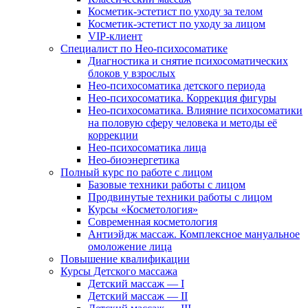
Косметик-эстетист по уходу за телом
Косметик-эстетист по уходу за лицом
VIP-клиент
Специалист по Нео-психосоматике
Диагностика и снятие психосоматических
блоков у взрослых
Нео-психосоматика детского периода
Нео-психосоматика. Коррекция фигуры
Нео-психосоматика. Влияние психосоматики
на половую сферу человека и методы её
коррекции
Нео-психосоматика лица
Нео-биоэнергетика
Полный курс по работе с лицом
Базовые техники работы с лицом
Продвинутые техники работы с лицом
Курсы «Косметология»
Современная косметология
Антиэйдж массаж. Комплексное мануальное
омоложение лица
Повышение квалификации
Курсы Детского массажа
Детский массаж — I
Детский массаж — II