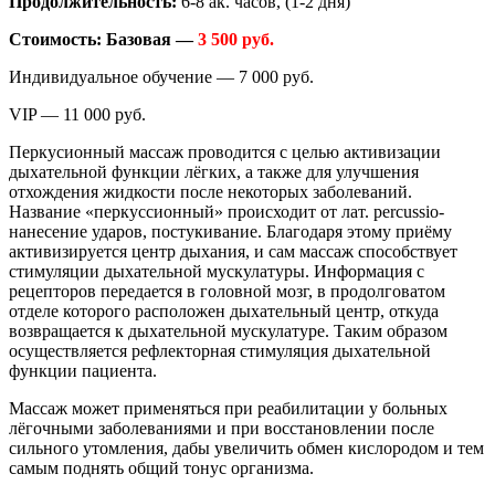
Продолжительность:
6-8 ак. часов, (1-2 дня)
Стоимость: Базовая —
3 500 руб.
Индивидуальное обучение — 7 000 руб.
VIP — 11 000 руб.
Перкусионный массаж проводится с целью активизации
дыхательной функции лёгких, а также для улучшения
отхождения жидкости после некоторых заболеваний.
Название «перкуссионный» происходит от лат. percussio-
нанесение ударов, постукивание. Благодаря этому приёму
активизируется центр дыхания, и сам массаж способствует
стимуляции дыхательной мускулатуры. Информация с
рецепторов передается в головной мозг, в продолговатом
отделе которого расположен дыхательный центр, откуда
возвращается к дыхательной мускулатуре. Таким образом
осуществляется рефлекторная стимуляция дыхательной
функции пациента.
Массаж может применяться при реабилитации у больных
лёгочными заболеваниями и при восстановлении после
сильного утомления, дабы увеличить обмен кислородом и тем
самым поднять общий тонус организма.