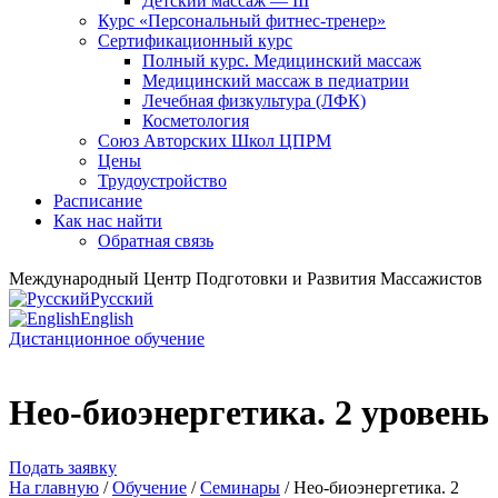
Детский массаж — III
Курс «Персональный фитнес-тренер»
Сертификационный курс
Полный курс. Медицинский массаж
Медицинский массаж в педиатрии
Лечебная физкультура (ЛФК)
Косметология
Союз Авторских Школ ЦПРМ
Цены
Трудоустройство
Расписание
Как нас найти
Обратная связь
Международный Центр Подготовки и Развития Массажистов
Русский
English
Дистанционное обучение
Нео-биоэнергетика. 2 уровень
Подать заявку
На главную
/
Oбучение
/
Семинары
/ Нео-биоэнергетика. 2