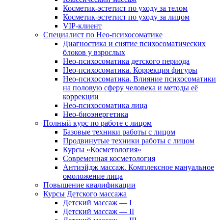
Косметик-эстетист по уходу за телом
Косметик-эстетист по уходу за лицом
VIP-клиент
Специалист по Нео-психосоматике
Диагностика и снятие психосоматических
блоков у взрослых
Нео-психосоматика детского периода
Нео-психосоматика. Коррекция фигуры
Нео-психосоматика. Влияние психосоматики
на половую сферу человека и методы её
коррекции
Нео-психосоматика лица
Нео-биоэнергетика
Полный курс по работе с лицом
Базовые техники работы с лицом
Продвинутые техники работы с лицом
Курсы «Косметология»
Современная косметология
Антиэйдж массаж. Комплексное мануальное
омоложение лица
Повышение квалификации
Курсы Детского массажа
Детский массаж — I
Детский массаж — II