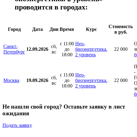
проводится в городах:
Стоимость
Город
Дата
Дни
Время
Курс
в руб.
с 11:00
Нео-
О
Санкт-
сб,
12.09.2026
до
биоэнергетика.
22 000
з
Петербург
вс
18:00
2 уровень
б
П
-
с 11:00
Нео-
сб,
Г
Москва
19.09.2026
до
биоэнергетика.
22 000
вс
О
18:00
2 уровень
з
б
Не нашли свой город? Оставьте заявку в лист
ожидания
Подать заявку