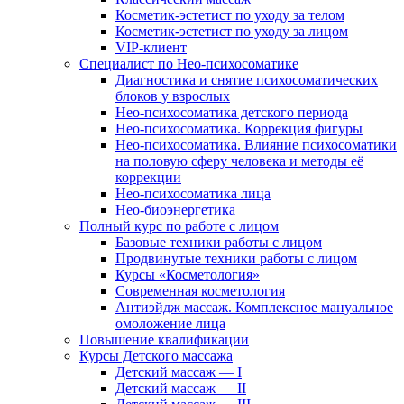
Косметик-эстетист по уходу за телом
Косметик-эстетист по уходу за лицом
VIP-клиент
Специалист по Нео-психосоматике
Диагностика и снятие психосоматических
блоков у взрослых
Нео-психосоматика детского периода
Нео-психосоматика. Коррекция фигуры
Нео-психосоматика. Влияние психосоматики
на половую сферу человека и методы её
коррекции
Нео-психосоматика лица
Нео-биоэнергетика
Полный курс по работе с лицом
Базовые техники работы с лицом
Продвинутые техники работы с лицом
Курсы «Косметология»
Современная косметология
Антиэйдж массаж. Комплексное мануальное
омоложение лица
Повышение квалификации
Курсы Детского массажа
Детский массаж — I
Детский массаж — II