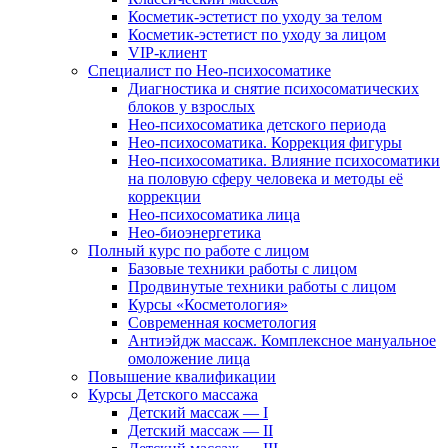
Косметик-эстетист по уходу за телом
Косметик-эстетист по уходу за лицом
VIP-клиент
Специалист по Нео-психосоматике
Диагностика и снятие психосоматических
блоков у взрослых
Нео-психосоматика детского периода
Нео-психосоматика. Коррекция фигуры
Нео-психосоматика. Влияние психосоматики
на половую сферу человека и методы её
коррекции
Нео-психосоматика лица
Нео-биоэнергетика
Полный курс по работе с лицом
Базовые техники работы с лицом
Продвинутые техники работы с лицом
Курсы «Косметология»
Современная косметология
Антиэйдж массаж. Комплексное мануальное
омоложение лица
Повышение квалификации
Курсы Детского массажа
Детский массаж — I
Детский массаж — II