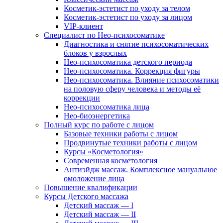
Косметик-эстетист по уходу за телом
Косметик-эстетист по уходу за лицом
VIP-клиент
Специалист по Нео-психосоматике
Диагностика и снятие психосоматических
блоков у взрослых
Нео-психосоматика детского периода
Нео-психосоматика. Коррекция фигуры
Нео-психосоматика. Влияние психосоматики
на половую сферу человека и методы её
коррекции
Нео-психосоматика лица
Нео-биоэнергетика
Полный курс по работе с лицом
Базовые техники работы с лицом
Продвинутые техники работы с лицом
Курсы «Косметология»
Современная косметология
Антиэйдж массаж. Комплексное мануальное
омоложение лица
Повышение квалификации
Курсы Детского массажа
Детский массаж — I
Детский массаж — II