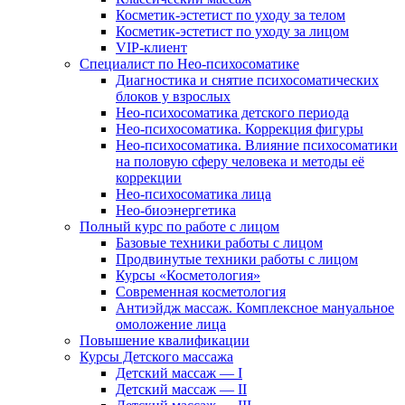
Косметик-эстетист по уходу за телом
Косметик-эстетист по уходу за лицом
VIP-клиент
Специалист по Нео-психосоматике
Диагностика и снятие психосоматических
блоков у взрослых
Нео-психосоматика детского периода
Нео-психосоматика. Коррекция фигуры
Нео-психосоматика. Влияние психосоматики
на половую сферу человека и методы её
коррекции
Нео-психосоматика лица
Нео-биоэнергетика
Полный курс по работе с лицом
Базовые техники работы с лицом
Продвинутые техники работы с лицом
Курсы «Косметология»
Современная косметология
Антиэйдж массаж. Комплексное мануальное
омоложение лица
Повышение квалификации
Курсы Детского массажа
Детский массаж — I
Детский массаж — II